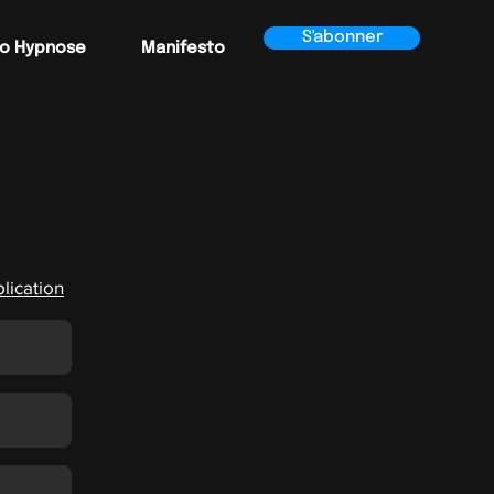
S'abonner
o Hypnose
Manifesto
plication