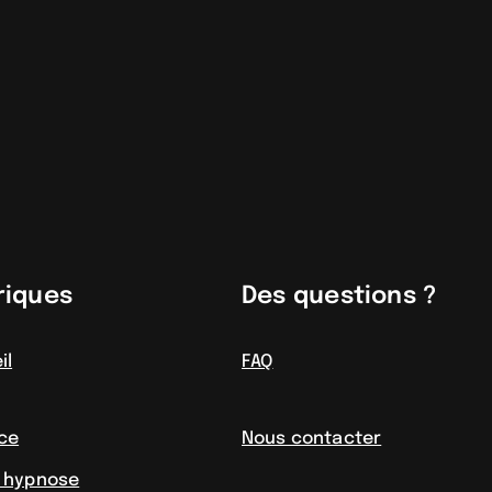
riques
Des questions ?
il
FAQ
ce
Nous contacter
o hypnose