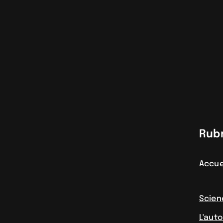
Rub
Accue
Scien
L'aut