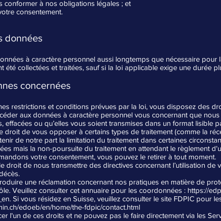
 conformer à nos obligations légales ; et
 votre consentement.
s données
nnées à caractère personnel aussi longtemps que nécessaire pour la r
t été collectées et traitées, sauf si la loi applicable exige une durée p
onnes concernées
es restrictions et conditions prévues par la loi, vous disposez des droi
accéder aux données à caractère personnel vous concernant que nou
ées, effacées ou qu’elles vous soient transmises dans un format lisible 
e droit de vous opposer à certains types de traitement (comme la r
nir de notre part la limitation du traitement dans certaines circonsta
s mais la non-poursuite du traitement en attendant le règlement d'un 
andons votre consentement, vous pouvez le retirer à tout moment.
le droit de nous transmettre des directives concernant l’utilisation d
décès.
ntroduire une réclamation concernant nos pratiques en matière de pr
ôle. Veuillez consulter cet annuaire pour les coordonnées :
https://ed
en.
Si vous résidez en Suisse, veuillez consulter le site FDPIC pour l
in.ch/edoeb/en/home/the-fdpic/contact.html
er l'un de ces droits et ne pouvez pas le faire directement via les Ser