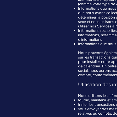
(comme votre type de c
Informations que nous 
que nous avons collect
déterminer la position
sexe et nous utilisons 
utiliser nos Services à 
Informations recueillie
informations, notamment
d’informations
Informations que nous
Nous pouvons également
sur les transactions qu
pour installer notre a
de calendrier. En outr
social, nous aurons ac
compte, conformément a
Utilisation des i
Nous utilisons les info
fournir, maintenir et a
traiter les transaction
vous envoyer des messag
relatives au compte, de