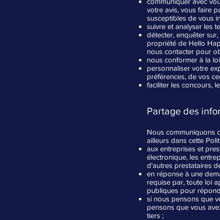
communiquer avec vous 
votre avis, vous faire
susceptibles de vous in
suivre et analyser les t
détecter, enquêter sur, 
propriété de Hello Hap
nous contacter pour ob
nous conformer à la loi
personnaliser votre exp
préférences, de vos cen
faciliter les concours, 
Partage des info
Nous communiquons des
ailleurs dans cette Poli
aux entreprises et pres
électronique, les entre
d'autres prestataires de
en réponse à une dema
requise par, toute loi 
publiques pour répondre
si nous pensons que vou
pensons que vous avez e
tiers ;