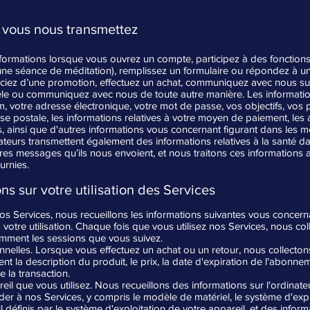
 vous nous transmettez
formations lorsque vous ouvrez un compte, participez à des fonctions 
 une séance de méditation), remplissez un formulaire ou répondez à un
ciez d’une promotion, effectuez un achat, communiquez avec nous sur 
tèle ou communiquez avec nous de toute autre manière. Les informati
 votre adresse électronique, votre mot de passe, vos objectifs, vos
se postale, les informations relatives à votre moyen de paiement, les 
 ainsi que d'autres informations vous concernant figurant dans les
sateurs transmettent également des informations relatives à la santé d
es messages qu’ils nous envoient, et nous traitons ces informations au
ournies.
ns sur votre utilisation des Services
os Services, nous recueillons les informations suivantes vous concerna
à votre utilisation. Chaque fois que vous utilisez nos Services, nous co
otamment les sessions que vous suivez.
nnelles. Lorsque vous effectuez un achat ou un retour, nous collecton
t la description du produit, le prix, la date d'expiration de l'abonneme
e la transaction.
reil que vous utilisez. Nous recueillons des informations sur l'ordinat
der à nos Services, y compris le modèle de matériel, le système d'explo
il définis par le système d'exploitation de votre appareil, et des infor