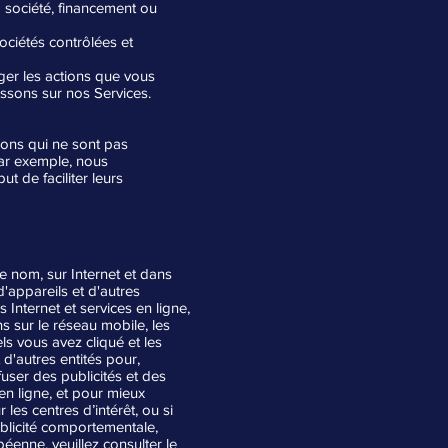
a société, financement ou
sociétés contrôlées et
ger les actions que vous
nissons sur nos Services.
ons qui ne sont pas
Par exemple, nous
 de faciliter leurs
re nom, sur Internet et dans
d'appareils et d'autres
 Internet et services en ligne,
ns sur le réseau mobile, les
ls vous avez cliqué et les
d'autres entités pour,
user des publicités et des
 en ligne, et pour mieux
les centres d’intérêt, ou si
ublicité comportementale,
éenne, veuillez consulter le