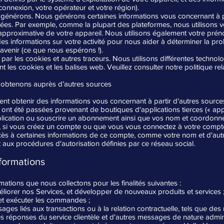
onnexion, votre opérateur et votre région).
générons. Nous générons certaines informations vous concernant à pa
ées. Par exemple, comme la plupart des plateformes, nous utilisons v
 approximative de votre appareil. Nous utilisons également votre pré
des informations sur votre activité pour nous aider à déterminer la pro
l'avenir (ce que nous espérons !).
s par les cookies et autres traceurs. Nous utilisons différentes technol
 les cookies et les balises web. Veuillez consulter notre politique re
 obtenons auprès d’autres sources
 obtenir des informations vous concernant à partir d'autres sources
i ont été passées provenant de boutiques d'applications tierces (« app
pplication ou souscrire un abonnement ainsi que vos nom et coordonné
e, si vous créez un compte ou que vous vous connectez à votre comp
cès à certaines informations de ce compte, comme votre nom et d'autr
ux procédures d'autorisation définies par ce réseau social.
nformations
rmations que nous collectons pour les finalités suivantes :
méliorer nos Services, et développer de nouveaux produits et services 
s et exécuter les commandes ;
es liés aux transactions ou à la relation contractuelle, tels que des r
s réponses du service clientèle et d'autres messages de nature admini