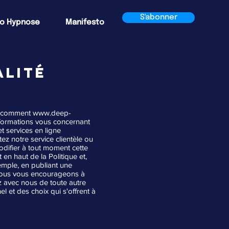
S'abonner
o Hypnose
Manifesto
ALITÉ
ue comment
www.deep-
informations vous concernant
t services en ligne
ez notre service clientèle ou
difier à tout moment cette
 en haut de la Politique et,
emple, en publiant une
. Nous vous encourageons à
 avec nous de toute autre
 et des choix qui s'offrent à