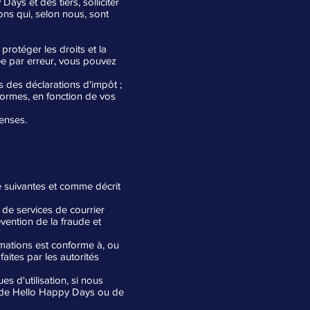
ys et des tiers, solliciter
ons qui, selon nous, sont
 protéger les droits et la
ée par erreur, vous pouvez
s des déclarations d'impôt ;
eformes, en fonction de vos
penses.
 suivantes et comme décrit
 de services de courrier
vention de la fraude et
mations est conforme à, ou
aites par les autorités
s d'utilisation, si nous
té de Hello Happy Days ou de