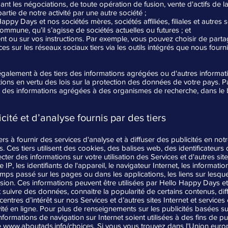
nt les négociations, de toute opération de fusion, vente d'actifs de l
artie de notre activité par une autre société ;
appy Days et nos sociétés mères, sociétés affiliées, filiales et autres 
mune, qu’il s’agisse de sociétés actuelles ou futures ; et
t ou sur vos instructions. Par exemple, vous pouvez choisir de parta
ces sur les réseaux sociaux tiers via les outils intégrés que nous four
lement à des tiers des informations agrégées ou d'autres informati
ions en vertu des lois sur la protection des données de votre pays. 
es informations agrégées à des organismes de recherche, dans le but
cité et d’analyse fournis par des tiers
rs à fournir des services d'analyse et à diffuser des publicités en not
. Ces tiers utilisent des cookies, des balises web, des identificateurs 
ter des informations sur votre utilisation des Services et d'autres sites
IP, les identifiants de l'appareil, le navigateur Internet, les informatio
mps passé sur les pages ou dans les applications, les liens sur lesque
ion. Ces informations peuvent être utilisées par Hello Happy Days et 
suivre des données, connaitre la popularité de certains contenus, diff
entres d’intérêt sur nos Services et d’autres sites Internet et services
té en ligne. Pour plus de renseignements sur les publicités basées sur 
formations de navigation sur Internet soient utilisées à des fins de p
te
www.aboutads.info/choices.
Si vous vous trouvez dans l'Union europ