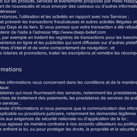
sur les produits, services et événements proposés par Hello Happy Da
 part de nouveautés et vous envoyer des cadeaux ou d'autres informati
téresser ;
endances, l'utilisation et les activités en rapport avec nos Services ;
et prévenir les transactions frauduleuses et autres activités illégales et
py Days et de tiers. Si vous pensez que votre transaction a été refus
tenir de l'aide à l’adresse
http://www.deep-belief.com
, par exemple en traitant les registres de transactions pour les besoin
érience en ligne et les publicités qui sont diffusées sur d'autres plat
tres d’intérêt et de votre comportement de navigation ; et
les loteries et promotions, traiter les inscriptions et remettre les récom
rmations
 informations vous concernant dans les conditions et de la manière
tique:
tataires qui nous fournissent des services, notamment les prestataires
prises de traitement des paiements, les prestataires de services de pré
 services ;
nde d'informations si nous pensons que la communication des infor
applicable ou procédure judiciaire, notamment les demandes légitimes f
 aux exigences de sécurité nationale ou d'application de la loi ;
s agissez de manière contraire à nos accords utilisateurs ou politique
nfreint la loi, ou pour protéger les droits, la propriété et la sécuri