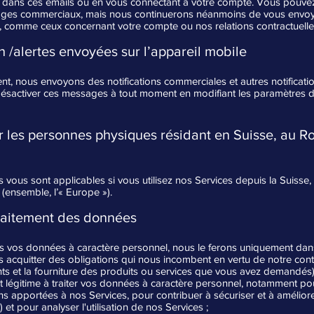
ant dans ces emails ou en vous connectant à votre compte. Vous pouve
ages commerciaux, mais nous continuerons néanmoins de vous envoye
 comme ceux concernant votre compte ou nos relations contractuelle
h /alertes envoyées sur l’appareil mobile
t, nous envoyons des notifications commerciales et autres notificatio
sactiver ces messages à tout moment en modifiant les paramètres de 
r les personnes physiques résidant en Suisse, au 
s vous sont applicables si vous utilisez nos Services depuis la Suiss
ensemble, l’« Europe »).
raitement des données
s vos données à caractère personnel, nous le ferons uniquement dans 
s acquitter des obligations qui nous incombent en vertu de notre con
ts et la fourniture des produits ou services que vous avez demandés)
êt légitime à traiter vos données à caractère personnel, notamment 
ns apportées à nos Services, pour contribuer à sécuriser et à amélior
 et pour analyser l'utilisation de nos Services ;