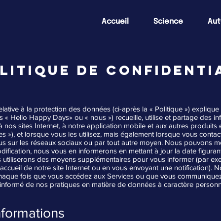
Accueil
Science
Aut
LITIQUE DE CONFIDENTI
elative à la protection des données (ci-après la « Politique ») expliq
rès « Hello Happy Days» ou « nous ») recueille, utilise et partage des 
nos sites Internet, à notre application mobile et aux autres produits e
es »), et lorsque vous les utilisez, mais également lorsque vous contact
 sur les réseaux sociaux ou par tout autre moyen. Nous pouvons mo
dification, nous vous en informerons en mettant à jour la date figurant
s utiliserons des moyens supplémentaires pour vous informer (par ex
accueil de notre site Internet ou en vous envoyant une notification)
 chaque fois que vous accédez aux Services ou que vous communiquez
r informé de nos pratiques en matière de données à caractère personnel
nformations