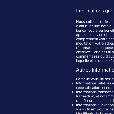
Informations que
Nous collectons des in
d’attribuer une note à
jeu-concours ou bénéfi
appel au service clien
comprennent votre nom,
méditation, votre adres
réponses aux enquêtes,
envoyez. Certains utili
commentaires ou d'autr
laquelle elles ont été f
Autres informatio
Lorsque vous utilisez n
Informations relatives 
cette utilisation, et n
Informations transactio
transaction, et notammen
que l'heure et la date d
Informations sur l’appa
vous utilisez pour accé
identifiants de l'appare