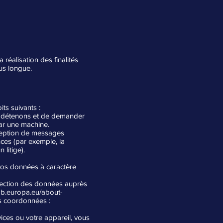
éalisation des finalités
lus longue.
ts suivants :
s détenons et de demander
par une machine.
éception de messages
nces (par exemple, la
litige).
e vos données à caractère
otection des données auprès
pb.europa.eu/about-
es coordonnées :
vices ou votre appareil, vous