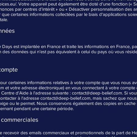
ices.eu/.
Votre appareil peut également être doté d'une fonction (« Suiv
nonces par centres d’intérêt » ou « Désactiver personnalisation des 
que certaines informations collectées par le biais d'applications soien
ale.
onnées
Days est implantée en France et traite les informations en France, pays
n des données qui n’est pas équivalent à celui du pays où vous réside
 compte
our certaines informations relatives à votre compte que vous nous a
m et votre adresse électronique) en vous connectant à votre compte
e Centre d'Aide à l'adresse suivante :
contact@deep-belief.com
. Si vo
contacter à l'adresse
contact@deep-belief.com
, mais sachez que nous
i l'exige ou le permet. Nous conservons également des copies en cache
ernant pendant une certaine période.
 commerciales
e recevoir des emails commerciaux et promotionnels de la part de H