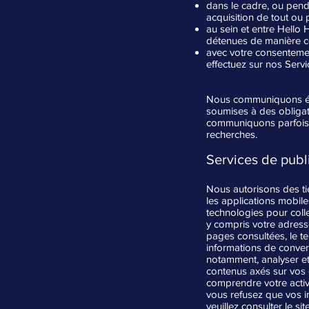
dans le cadre, ou penda
acquisition de tout ou p
au sein et entre Hello H
détenues de manière com
avec votre consentemen
effectuez sur nos Servi
Nous communiquons éga
soumises à des obligat
communiquons parfois d
recherches.
Services de publi
Nous autorisons des tie
les applications mobiles
technologies pour collec
y compris votre adresse 
pages consultées, le te
informations de convers
notamment, analyser et 
contenus axés sur vos c
comprendre votre activi
vous refusez que vos in
veuillez consulter le si