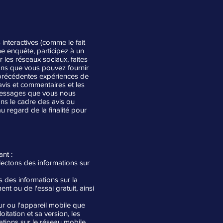
interactives (comme le fait
e enquête, participez à un
les réseaux sociaux, faites
ons que vous pouvez fournir
 précédentes expériences de
avis et commentaires et les
 messages que vous nous
ans le cadre des avis ou
 regard de la finalité pour
nt :
llectons des informations sur
s des informations sur la
nt ou de l'essai gratuit, ainsi
eur ou l'appareil mobile que
itation et sa version, les
mations sur le réseau mobile