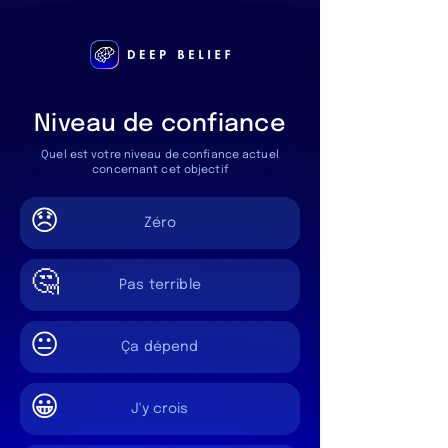
Niveau de confiance
Quel est votre niveau de confiance actuel
concernant cet objectif
😞
Zéro
🤔
Pas terrible
😐
Ça dépend
😀
J'y crois