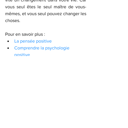
vous seul êtes le seul maître de vous-
mêmes, et vous seul pouvez changer les 
choses.
Pour en savoir plus :
La pensée positive
Comprendre la psychologie 
positive
7 étapes pour développer la 
pensée positive profonde
Reprogrammez votre subconscient pour 
avancer sur vos objectifs ! Deep Belief 
est une application d’auto-hypnose et 
affirmations positives audio qui vous 
permet de déloger vos croyances 
limitantes, et d’atteindre vos objectifs de 
vie. Conçue par des experts en 