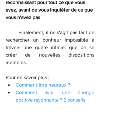
reconnaissant pour tout ce que vous 
avez, avant de vous inquiéter de ce que 
vous n'avez pas
	Finalement, il ne s'agit pas tant de 
rechercher un bonheur impossible à 
travers une quête infinie, que de se 
créer de nouvelles dispositions 
mentales.
Pour en savoir plus :
Comment être heureux ?
Comment avoir une énergie 
positive rayonnante ? 5 conseils
Réunir science et spiritualité
Reprogrammez votre subconscient pour 
avancer sur vos objectifs ! 
Deep Belief 
est une application d'auto-hypnose et 