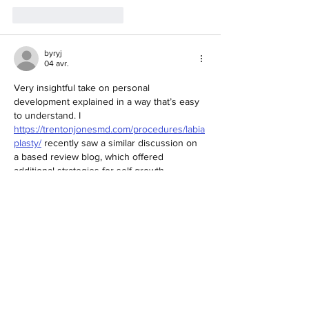
J'aime
Répondre
byryj
04 avr.
Very insightful take on personal 
development explained in a way that’s easy 
to understand. I 
https://trentonjonesmd.com/procedures/labia
plasty/
 recently saw a similar discussion on 
a based review blog, which offered 
additional strategies for self-growth.
J'aime
Répondre
sughra noor
24 mars
The way you bridged concepts of science 
and spirituality in this post was thoughtful 
and illuminating. Your discussion helped 
clarify how these two realms intersect and 