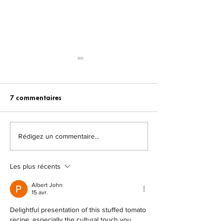
7 commentaires
Rédigez un commentaire...
La puissance de
Qu'est-ce que l
l'intention (selon Wayne
programmation
Dyer)
linguistique, et 
Les plus récents
sert-elle ?
Albert John
15 avr.
Delightful presentation of this stuffed tomato 
recipe, especially the cultural touch you 