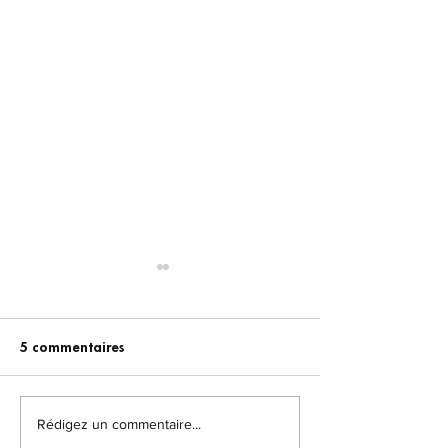
5 commentaires
Rédigez un commentaire...
4 conseils pour vaincre
Les 3 grands ty