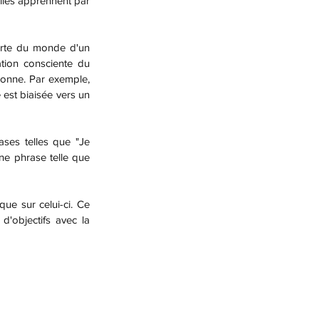
lles apprennent par 
ation consciente du 
nne. Par exemple, 
est biaisée vers un 
e phrase telle que 
d'objectifs avec la 