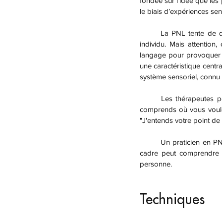
fondée sur l'idée que les
le biais d’expériences sen
	La PNL tente de détecter et de modifier les biais ou les limites inconscients de la carte du monde d'un 
individu. Mais attention,
langage pour provoquer 
une caractéristique centr
système sensoriel, connu
	Les thérapeutes peuvent détecter cette préférence par le biais du langage. Des phrases telles que "Je 
comprends où vous voulez
"J'entends votre point de 
	Un praticien en PNL identifiera le SRP d'une personne et basera son cadre thérapeutique sur celui-ci. Ce 
cadre peut comprendre l'é
personne.
Techniques