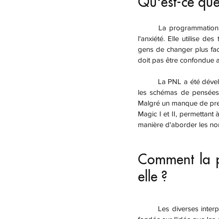
Qu'est-ce que
	La programmation neuro linguistique peut être utilisée pour le développement personnel, les phobies et 
l'anxiété. Elle utilise 
gens de changer plus faci
doit pas être confondue 
	La PNL a été développée par Richard Bandler et John Grinder, qui pensaient qu'il était possible d'identifier 
les schémas de pensées 
Malgré un manque de preuv
Magic I et II, permettant
manière d'aborder les no
Comment la p
elle ?
	Les diverses interprétations de la programmation neuro linguistique  rendent sa définition difficile. Elle est 