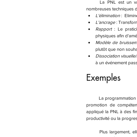
	La PNL est un vaste domaine de pratiques. En tant que telle, les praticiens de la PNL utilisent de 
nombreuses techniques dif
L'élimination 
:  Elimi
L'ancrage 
: Transfor
Rapport 
: Le prati
physiques afin d'amé
Modèle de bruissem
plutôt que non souha
Dissociation visuelle
à un événement pass
Exemples
	La programmation neuro linguistique est utilisée comme une méthode de développement personnel par la 
promotion de compétences
appliqué la PNL à des fin
productivité ou la progre
	Plus largement, elle a été appliquée comme thérapie pour les troubles psychologiques, notamment les 