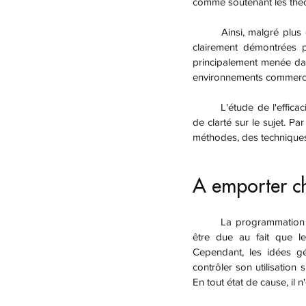
comme soutenant les théo
	Ainsi, malgré plus de 4 décennies d'existence, ni l'efficacité de la PNL ni la validité des théories n'ont été 
clairement démontrées p
principalement menée dan
environnements commerc
	L'étude de l'efficacité de la PNL pose également plusieurs problèmes pratiques, ce qui ajoute au manque 
de clarté sur le sujet. Pa
méthodes, des techniques 
A emporter c
	La programmation neuro linguistique est devenue très populaire au fil des ans. Cette popularité est peut-
être due au fait que le
Cependant, les idées gé
contrôler son utilisation 
En tout état de cause, il 