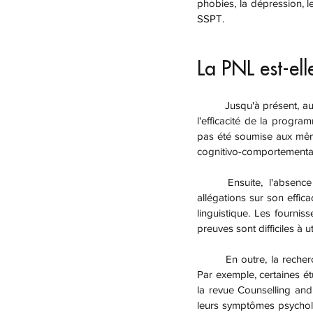
phobies, la dépression, l
SSPT.
La PNL est-ell
	Jusqu'à présent, aucune recherche rigoureuse n'a été menée pour prouver l'efficacité de la PNL. Déterminer 
l'efficacité de la progra
pas été soumise aux mêmes
cognitivo-comportementa
	Ensuite, l'absence de réglementation officielle et la valeur commerciale de la PNL signifient que les 
allégations sur son effi
linguistique. Les fournis
preuves sont difficiles à uti
	En outre, la recherche scientifique sur la programmation neuro linguistique a produit des résultats mitigés. 
Par exemple, certaines é
la revue Counselling and
leurs symptômes psycholo