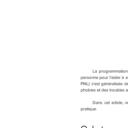
	La programmation neurolinguistique est un moyen de modifier les pensées et les comportements d'une 
personne pour l'aider à at
PNL) s'est généralisée d
phobies et des troubles a
	Dans cet article, nous allons explorer la théorie qui sous-tend la PNL et les preuves qui soutiennent sa 
pratique.