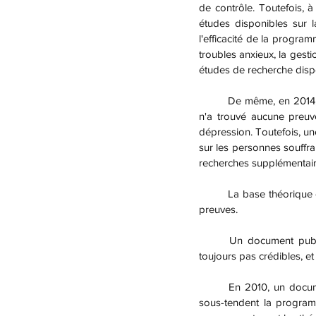
de contrôle. Toutefois, à
études disponibles sur l
l'efficacité de la program
troubles anxieux, la gesti
études de recherche disp
	De même, en 2014, un rapport de l'Agence canadienne des médicaments et des technologies de la santé 
n'a trouvé aucune preuve
dépression. Toutefois, un
sur les personnes souffr
recherches supplémentaire
	La base théorique de la PNL a également suscité des critiques pour son manque de soutien basé sur des 
preuves.
	Un document publié en 2009 a conclu qu'après trois décennies, les théories derrière la PNL n'étaient 
toujours pas crédibles, et
	En 2010, un document de synthèse a cherché à évaluer les résultats des recherches sur les théories qui 
sous-tendent la programm