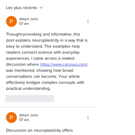
Dyer)
linguistique, et 
Les plus récents
sert-elle ?
Albert John
07 avr.
Thought-provoking and informative, this 
post explains neuroplasticity in a way that is 
easy to understand. The examples help 
readers connect science with everyday 
experiences. I came across a related 
discussion where 
https://www.carsoup.com/
was mentioned, showing how broad 
conversations can become. Your article 
effectively bridges complex concepts with 
practical understanding.
J'aime
Répondre
Albert John
07 avr.
Discussion on neuroplasticity offers 