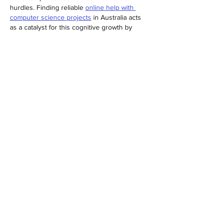
hurdles. Finding reliable 
online help with 
computer science projects
 in Australia acts 
as a catalyst for this cognitive growth by 
providing clear examples of expert-level 
coding and adherence to professional 
curriculum standards. This practical support…
Afficher plus
J'aime
Répondre
mapy
19 mars
The use of recycled materials in landscape 
design promotes sustainability. Items like 
reclaimed wood, stones, or metal 
Landscaping Services Bothell
 can be 
repurposed creatively. This approach 
reduces waste while adding unique 
character to the outdoor space.
J'aime
Répondre