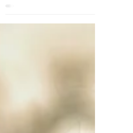
Reprogrammez votre subconscient pour
avancer sur vos objectifs de vie. Vos croyances
limitantes se sont construites très tôt dans
votre...