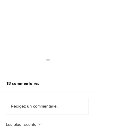
18 commentaires
Rédigez un commentaire...
Le pouvoir de la
Auto hypnose :
visualisation pour
d'emploi
atteindre ses objectifs
Les plus récents